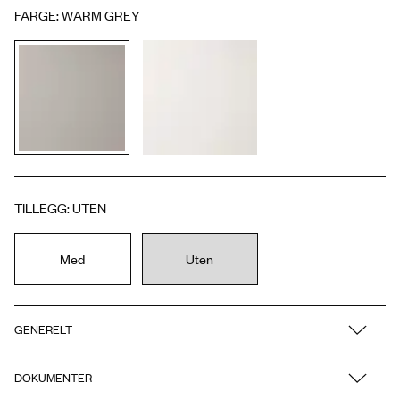
FARGE
:
WARM GREY
TILLEGG
:
UTEN
Med
Uten
GENERELT
Overflate/materiale
DOKUMENTER
Warm Grey